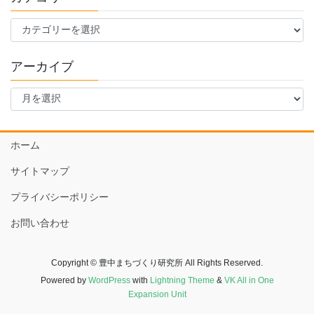
カ
テ
ゴ
アーカイブ
リ
ー
ア
ー
カ
イ
ホーム
ブ
サイトマップ
プライバシーポリシー
お問い合わせ
Copyright © 豊中まちづくり研究所 All Rights Reserved.
Powered by
WordPress
with
Lightning Theme
&
VK All in One
Expansion Unit