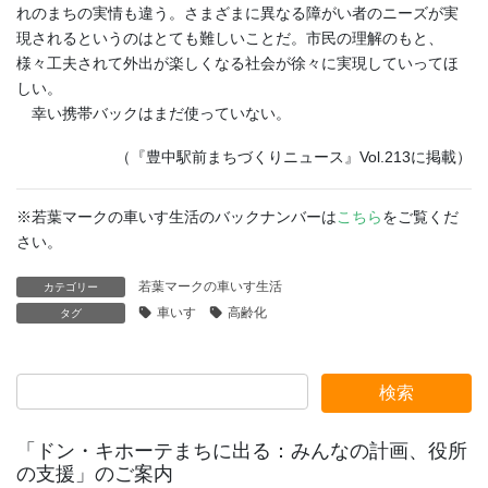
れのまちの実情も違う。さまざまに異なる障がい者のニーズが実
現されるというのはとても難しいことだ。市民の理解のもと、
様々工夫されて外出が楽しくなる社会が徐々に実現していってほ
しい。
幸い携帯バックはまだ使っていない。
（『豊中駅前まちづくりニュース』Vol.213に掲載）
※若葉マークの車いす生活のバックナンバーは
こちら
をご覧くだ
さい。
若葉マークの車いす生活
カテゴリー
車いす
高齢化
タグ
「ドン・キホーテまちに出る：みんなの計画、役所
の支援」のご案内