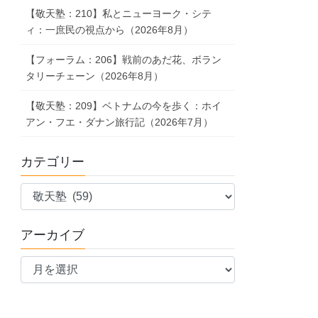
【敬天塾：210】私とニューヨーク・シテ
ィ：一庶民の視点から（2026年8月）
【フォーラム：206】戦前のあだ花、ボラン
タリーチェーン（2026年8月）
【敬天塾：209】ベトナムの今を歩く：ホイ
アン・フエ・ダナン旅行記（2026年7月）
カテゴリー
カ
テ
ゴ
アーカイブ
リ
ア
ー
ー
カ
イ