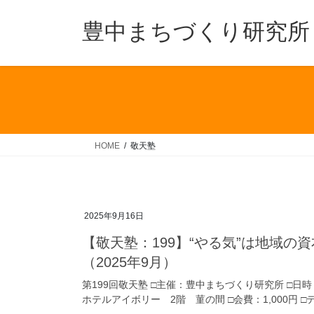
コ
ナ
ン
ビ
豊中まちづくり研究所
テ
ゲ
ン
ー
ツ
シ
へ
ョ
ス
ン
キ
に
ッ
移
HOME
敬天塾
プ
動
2025年9月16日
【敬天塾：199】“やる気”は地域
（2025年9月）
第199回敬天塾 □主催：豊中まちづくり研究所 □日時
ホテルアイボリー 2階 菫の間 □会費：1,000円 □