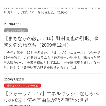
既に晩秋である。ミカン、柿、栗で味わう味覚（み・か・く）の
秋から鍋料理の季節を迎える。 我がまちづくり会社も、今年も
10月18日、丹波ツアーを開催した。恒例の […]
2009年12月1日
まちなかの散歩
【まちなかの散歩：16】野村克也の引退、森
繁久弥の旅立ち（2009年12月）
今年も師走・12月を迎えた。『まちづくりニュース』も今号で
25号を数え、この巻頭コラムも「過ぎ去った甲子園、味わった豊
中の暖かい心」を書き初めとして21回、甲子園球場も新しくなっ
た。同じく『豊中駅前の歴史を振り返る』も […]
2009年7月21日
豊中まちづくりフォーラム
【フォーラム：17】エネルギッシュなしゃべ
りの極意：笑福亭由瓶が語る落語の世界