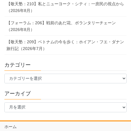
【敬天塾：210】私とニューヨーク・シティ：一庶民の視点から
（2026年8月）
【フォーラム：206】戦前のあだ花、ボランタリーチェーン
（2026年8月）
【敬天塾：209】ベトナムの今を歩く：ホイアン・フエ・ダナン
旅行記（2026年7月）
カテゴリー
カ
テ
ゴ
アーカイブ
リ
ー
ア
ー
カ
イ
ホーム
ブ