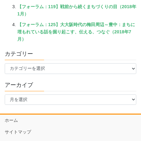
【フォーラム：119】戦前から続くまちづくりの目（2018年
1月）
【フォーラム：125】大大阪時代の梅田周辺～豊中：まちに
埋もれている話を掘り起こす、伝える、つなぐ（2018年7
月）
カテゴリー
カ
テ
ゴ
アーカイブ
リ
ー
ア
ー
カ
イ
ホーム
ブ
サイトマップ