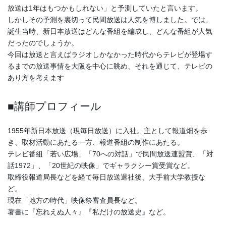
放送は1年はもつかもしれない」と予測していたと言います。
しかしその予測を裏切って民間放送は人気を博しました。では、
誕生当時、新日本放送はどんな番組を編成し、どんな番組が人気
だったのでしょうか。
今回は放送と言えばラジオしかなかった時代からテレビが登場す
るまでの放送事情を大阪を中心に眺め、それを通じて、テレビの
あり方を考えます
■講師プロフィール
1955年新日本放送（現毎日放送）に入社。主として報道畑を歩
き、取材活動にあたる一方、報道番組の制作にあたる。
テレビ番組「若い広場」「70への対話」で民間放送連盟賞、「対
話1972」、「20世紀の映像」でギャラクシー賞受賞など。
取締役報道局長などを経て毎日放送退社後、大手前大学教授な
ど。
現在「地方の時代」映像祭審査員長など。
著書に『忘れえぬ人々』『私だけの放送史』など。