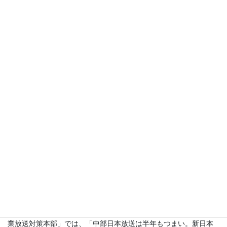
□会場：阪急豊中駅前 ホテルアイボリー 楓の間
□テーマ：民間放送が始まった頃
□講師：辻一郎氏（関西民放クラブ理事、毎日放送客員
■講演概要
今回は、放送の歴史、それも民間放送が誕生した1950年代から60
年代初めにかけての放送を振り返ります。
このところ放送、特にテレビについては、「つまらない」との声
がしきりです。
「どのチャンネルでも、同じ顔ぶれの人が並んでいて、同じよう
なことを喋っている。見る気がしない」という声です。
どうしてこんなことになったのでしょうか。それを考えるにあた
っては、放送の歴史を繙くことも必要です。
1951（昭和26）年、日本で最初の民間放送を始めたのは、面白い
ことに東京でなく、大阪の新日本放送（現毎日放送）と名古屋の
中部日本放送でした。
何故でしょうか。しかも当時、ＮＨＫが非公式に作っていた「商
業放送対策本部」では、「中部日本放送は半年もつまい。新日本