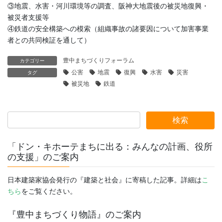
③地震、水害・河川環境等の調査、阪神大地震後の被災地復興・
被災者支援等
④鉄道の安全構築への模索（組織事故の諸要因について加害事業
者との共同検証を通して）
豊中まちづくりフォーラム
カテゴリー
公害
地震
復興
水害
災害
タグ
被災地
鉄道
「ドン・キホーテまちに出る：みんなの計画、役所
の支援」のご案内
日本建築家協会発行の『建築と社会』に寄稿した記事。詳細は
こ
ちら
をご覧ください。
『豊中まちづくり物語』のご案内