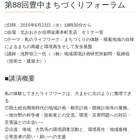
第88回豊中まちづくりフォーラム
□日時：2015年6月23日（火）18時30分から
□会場：北おおさか信用金庫本町支店 セミナー室
□テーマ：私のライフワーク：まちづくりの体験・模索地域の自律
によるまちの再建と環境再生そして安全基盤
□講師：浅野弥三一氏（（株）地域環境計画研究所顧問・取締役
（技術士・建築士））
■講演概要
私の体験してきたライフワークは、大まかに次のように整理でき
る
①国土総合開発時代の地域計画・都市計画・開発計画等の業務。
～他分野の科学者・技術者との交流。環境・災害問題への対応・
災害論との出会い～
②沿道、海域、大気等の環境調査活動と、環境再生・地域復権、
公害患者の思い・願いへの支援