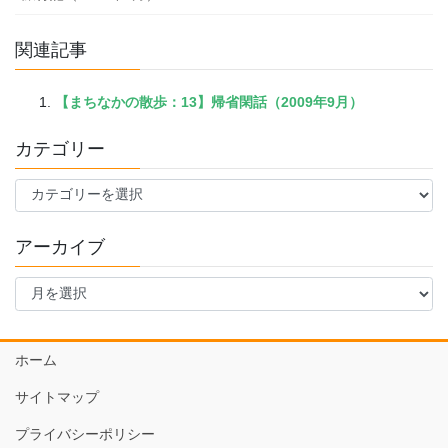
関連記事
【まちなかの散歩：13】帰省閑話（2009年9月）
カテゴリー
カ
テ
ゴ
アーカイブ
リ
ー
ア
ー
カ
イ
ホーム
ブ
サイトマップ
プライバシーポリシー