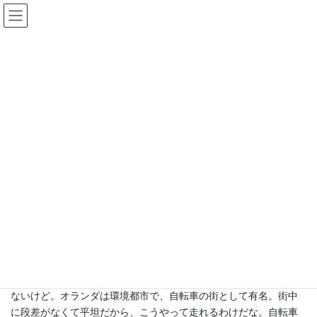
コ
ナ
豊中まちづくり研究所
ン
ビ
テ
ゲ
ン
ー
海外まち事情
ツ
シ
へ
ョ
ス
ン
HOME
コラム
海外まち事情
キ
に
【海外まち事情：6】乳母車はローラースケートで！？（2015年6月）
ッ
移
プ
動
2015年6月15日
海外まち事情
【海外まち事情：6】乳母車はロー
ラースケートで！？（2015年6月）
ここはオランダの首都、アムステルダム。ローラースケートで颯
爽と乳母車を押す姿は格好良い。背景の放置自転車はキレイじゃ
ないけど。オランダは環境都市で、自転車の街として有名。街中
に段差がなくて平坦だから、こうやって走れるわけだな。自転車