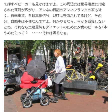
で押すベビーカーも見かけますよ。この周辺には世界遺産に指定
された運河が広がり、アンネの日記のアンネフランクの家も近
く。自転車道、自転車用信号、LRTは整備されてるけど、その
分、自動車は不便なんですよ。何かやるなら、何かを我慢しない
とね。それなら土建屋純もダイエットのために夕食のビールを1本
やめたらって？ ･･････それは困るなぁ。