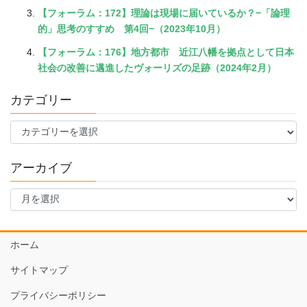
【フォーラム：172】理論は現場に届いているか？−「論理
的」思考のすすめ 第4回−（2023年10月）
【フォーラム：176】地方都市 近江八幡を拠点として日本
社会の改善に邁進したヴォーリズの足跡（2024年2月）
カテゴリー
カ
テ
ゴ
アーカイブ
リ
ー
ア
ー
カ
イ
ホーム
ブ
サイトマップ
プライバシーポリシー