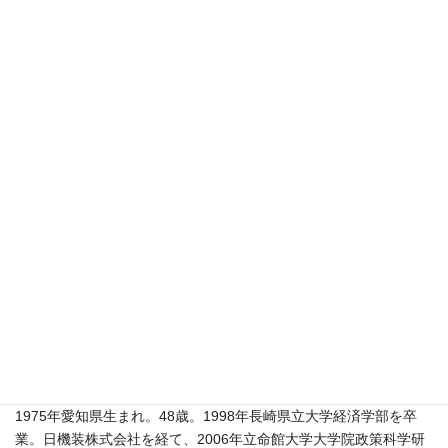
ブラウンフィールドの再生、再開発の促進など、日本を含め他諸
国とも類似している。また、エリアマネジメントは、都市再生と
連動して進められており、タウンセンターマネジメントとBIDｓ
（Business Improvement Districts）が併用されているものの、近
年はパブリック・プライベート・パートナーシップのもとBIDsが
中心である。イギリスのBIDsは335地区（2023年）が設置してお
り、まちづくり会社がその運営をおこない、自治体が負担金の代
理徴収と投票の管理を担っている。
事例は、イギリスのシェフィールド市の取り組みを取り上げる。
シェフィールド市は、そのシティセンター（中心市街地活性化）
のマスタープランが変更され、小売業から住宅を中心とした整備
に変更された。また、Sheffield BIDによるエリアマネジメントは再
開発の遅れと計画の変更の影響を受けており、負担金支払者が減
少している。また、その他の事例についても紹介する。
■講師プロフィール
1975年愛知県生まれ。48歳。1998年長崎県立大学経済学部を卒
業。日機装株式会社を経て、2006年立命館大学大学院政策科学研