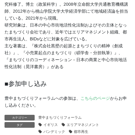
究科修了。博士（政策科学）。2008年立命館大学共通教育機構講
師、2012年から桃山学院大学大学経済学部にて地域経済論を担当
している。2021年から現職。
研究対象は、日本の中心市街地活性化法制およびその主体となっ
たまちづくり会社であり、近年ではエリアマネジメント組織、都
市再生法人、BIDsなどに対象を広げている。
主な著書は、『株式会社黒壁の起源とまちづくりの精神（創成
社）』、『小売業起点のまちづくり（碩学舎・分担執筆）』、
『まちづくりのコーディネーション－日本の商業と中心市街地活
性化法制（晃洋書房）』がある
■参加申し込み
豊中まちづくりフォーラムへの参加は、
こちらのページ
からお申
し込みください。
豊中まちづくりフォーラム
カテゴリー
イギリス
エリアマネジメント
タグ
パンデミック
都市再生