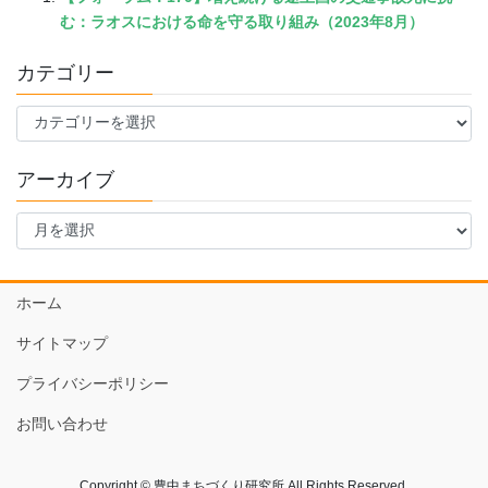
む：ラオスにおける命を守る取り組み（2023年8月）
カテゴリー
カ
テ
ゴ
アーカイブ
リ
ー
ア
ー
カ
イ
ホーム
ブ
サイトマップ
プライバシーポリシー
お問い合わせ
Copyright © 豊中まちづくり研究所 All Rights Reserved.