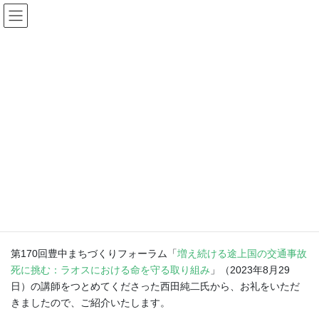
コ
ナ
豊中まちづくり研究所
ン
ビ
テ
ゲ
ン
ー
お知らせ
ツ
シ
へ
ョ
ス
ン
HOME
お知らせ
ラオス国救命救急指令センター創設への寄付のお礼
キ
に
ッ
移
プ
動
2024年4月2日
お知らせ
ラオス国救命救急指令センター創
設への寄付のお礼
第170回豊中まちづくりフォーラム「
増え続ける途上国の交通事故
死に挑む：ラオスにおける命を守る取り組み
」（2023年8月29
日）の講師をつとめてくださった西田純二氏から、お礼をいただ
きましたので、ご紹介いたします。