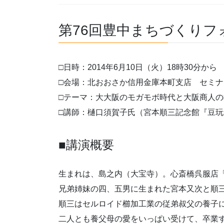
第76回豊中まちづくりフ
□日時：2014年6月10日（火）18時30分から
□会場：北おおさか信用金庫本町支店 セミナ
□テーマ：大大阪のモガモボ時代と大阪商人
□講師：樋口須賀子氏（宮本順三記念館『豆
■講演概要
生まれは、島之内（大宝寺）。心斎橋呉服店
兄弟姉妹の四、五男に生まれた宮本又次と順
順三はセルロイド櫛加工業の従弟叔父の養子
二人とも養父母の愛をいっぱい受けて、卒業