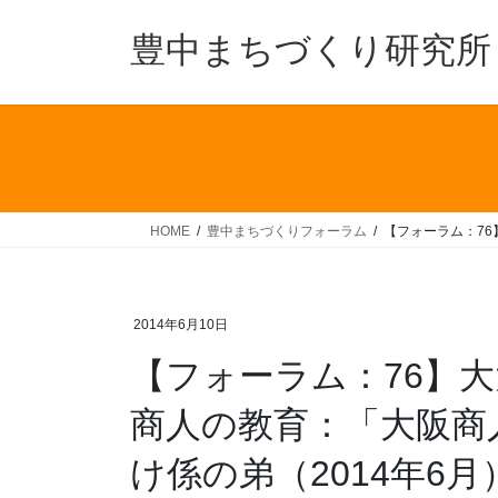
コ
ナ
ン
ビ
豊中まちづくり研究所
テ
ゲ
ン
ー
ツ
シ
へ
ョ
ス
ン
キ
に
ッ
移
HOME
豊中まちづくりフォーラム
【フォーラム：76
プ
動
2014年6月10日
【フォーラム：76】
商人の教育：「大阪商
け係の弟（2014年6月