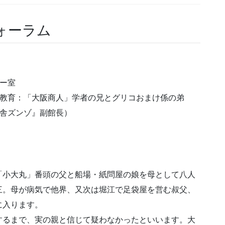
ォーラム
ー室
の教育：「大阪商人」学者の兄とグリコおまけ係の弟
玩舎ズンゾ』副館長）
「小大丸」番頭の父と船場・紙問屋の娘を母として八人
三。母が病気で他界、又次は堀江で足袋屋を営む叔父、
に入ります。
するまで、実の親と信じて疑わなかったといいます。大