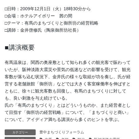
□日時：2009年12月1日（火）18時30分から
□会場：ホテルアイボリー 茜の間
□テーマ：有馬のまちづくりと御所坊の経営戦略
□講師：金井啓修氏（陶泉御所坊社長）
■講演概要
有馬温泉は、関西の奥座敷として知られ多くの観光客で賑わって
いたが、阪神淡路大震災や景気の低迷などの影響を受けて、観光
客数が落ち込む状況下、金井氏の様々な取組が功を奏し、氏が経
営する老舗旅館「御所坊」などでは大きく客室稼働率を伸ばすと
ともに、徐々に観光客数も回復し、有馬のまちづくりに対して
も、良い刺激を与え続けている。
氏の「有馬のまちづくり」とはどういうものか、また経営者とし
て目指す「御所坊の経営戦略」について、「まちづくりと商い」
について、アイディア満ちる講演から多くのヒントを学ぶ。
豊中まちづくりフォーラム
カテゴリー