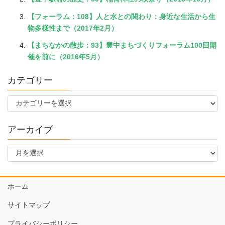
【フォーラム：108】人と水との関わり：身近な生活から生
物多様性まで（2017年2月）
【まちなかの散歩：93】豊中まちづくりフォーラム100回開
催を前に（2016年5月）
カテゴリー
カ
テ
ゴ
アーカイブ
リ
ー
ア
ー
カ
イ
ホーム
ブ
サイトマップ
プライバシーポリシー