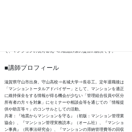
的は「管理不全マンションの適正化を図ること」で、適正に管理
されているマンションには「適合認定書」を発行することで「管
理内容の可視化⇒資産価値ＵＰ」に繋がり、「中古マンションの
流通促進」が図れるメリットがある改正法です。
一方、不良資産を後世に残さない様に「管理不全で適正化不可の
マンションの『再生や除却』の促進にも繋がる法改正」で、マン
ションの「資産価値を大きく左右する改正法」でもありますの
で、マンションの長寿命化への取組み策の提言の講演です。
■講師プロフィール
滋賀県守山市出身。守山高校⇒名城大学⇒長谷工。定年退職後は
「マンショントータルアドバイザー」として、マンションを適正
に維持保全をする情報が得る機会が少ない「管理組合役員や区分
所有者の方々を対象」にセミナーや相談会等を通じての「情報提
供や助言等々」のコンサルとしての活動。
共著：『地震からマンションを守る』（初版：マンション管理業
協会）、『マンション管理実務読本』（オーム社）、『マンショ
ン事典』（民事法研究会）、『マンションの滞納管理費等の回収