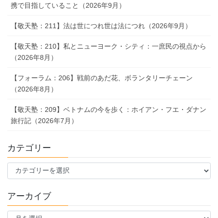
携で目指していること（2026年9月）
【敬天塾：211】法は世につれ世は法につれ（2026年9月）
【敬天塾：210】私とニューヨーク・シティ：一庶民の視点から
（2026年8月）
【フォーラム：206】戦前のあだ花、ボランタリーチェーン
（2026年8月）
【敬天塾：209】ベトナムの今を歩く：ホイアン・フエ・ダナン
旅行記（2026年7月）
カテゴリー
カ
テ
ゴ
アーカイブ
リ
ー
ア