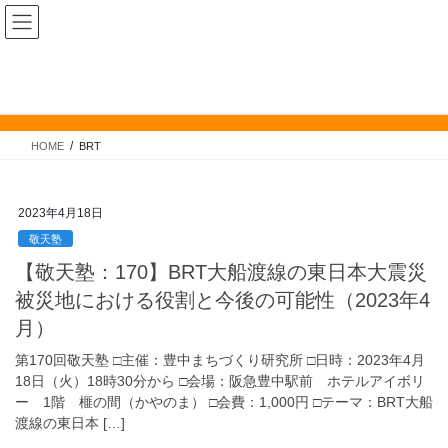
コ
ナ
豊中まちづくり研究所
ン
ビ
テ
ゲ
ン
ー
BRT
ツ
シ
へ
ョ
ス
ン
HOME
BRT
キ
に
ッ
移
プ
動
2023年4月18日
敬天塾
【敬天塾：170】BRT大船渡線の東日本大震災
被災地における役割と今後の可能性（2023年4
月）
第170回敬天塾 □主催：豊中まちづくり研究所 □日時：2023年4月
18日（火）18時30分から □会場：阪急豊中駅前 ホテルアイボリ
ー 1階 榧の間（かやのま） □会費：1,000円 □テーマ：BRT大船
渡線の東日本 […]