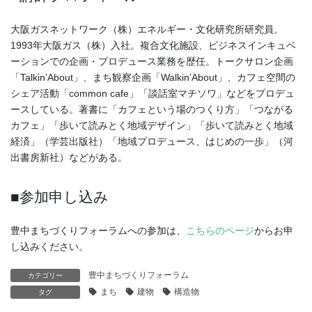
大阪ガスネットワーク（株）エネルギー・文化研究所研究員。
1993年大阪ガス（株）入社。複合文化施設、ビジネスインキュベ
ーションでの企画・プロデュース業務を歴任。トークサロン企画
「Talkin’About」、まち観察企画「Walkin’About」、カフェ空間の
シェア活動「common cafe」「談話室マチソワ」などをプロデュ
ースしている。著書に「カフェという場のつくり方」「つながる
カフェ」「歩いて読みとく地域デザイン」「歩いて読みとく地域
経済」（学芸出版社）「地域プロデュース、はじめの一歩」（河
出書房新社）などがある。
■参加申し込み
豊中まちづくりフォーラムへの参加は、
こちらのページ
からお申
し込みください。
豊中まちづくりフォーラム
カテゴリー
まち
建物
構造物
タグ