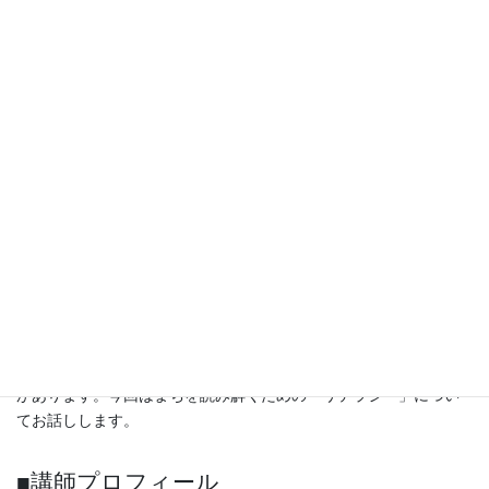
□主催：豊中まちづくり研究所
□日時：2025年5月20日（火）18時30分から
□会場：阪急豊中駅前 ホテルアイボリー 2階 菫の間
□会費：1,000円
□テーマ：まちを読み解くための「リテラシー」
□講師：山納洋氏（大阪ガスネットワーク（株）エネルギー・文化
研究所 研究員）
■講演概要
まちに残されている建物や構造物の背景には、さまざまな時代の
人々が、それぞれの時代に凝らした「意図」が存在しています。
「なぜこんな風にデザインしたんだろう？」と問い、つくり手の
意図を探っていく作業は、芝居を読み解く作業にも通じるところ
があります。今回はまちを読み解くための「リテラシー」につい
てお話しします。
■講師プロフィール