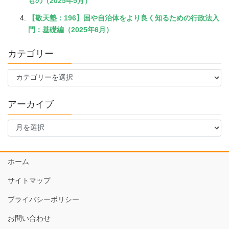
もの（2025年5月）
【敬天塾：196】国や自治体をより良く知るための行政法入
門：基礎編（2025年6月）
カテゴリー
カ
テ
ゴ
アーカイブ
リ
ー
ア
ー
カ
イ
ホーム
ブ
サイトマップ
プライバシーポリシー
お問い合わせ