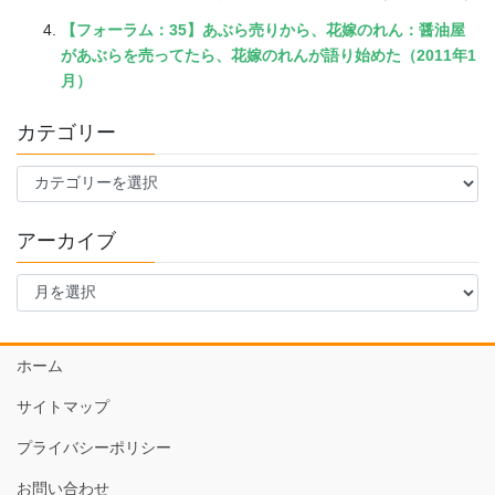
【フォーラム：35】あぶら売りから、花嫁のれん：醤油屋
があぶらを売ってたら、花嫁のれんが語り始めた（2011年1
月）
カテゴリー
カ
テ
ゴ
アーカイブ
リ
ー
ア
ー
カ
イ
ホーム
ブ
サイトマップ
プライバシーポリシー
お問い合わせ