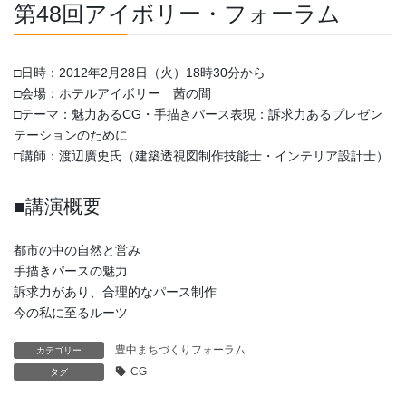
第48回アイボリー・フォーラム
□日時：2012年2月28日（火）18時30分から
□会場：ホテルアイボリー 茜の間
□テーマ：魅力あるCG・手描きパース表現：訴求力あるプレゼン
テーションのために
□講師：渡辺廣史氏（建築透視図制作技能士・インテリア設計士）
■講演概要
都市の中の自然と営み
手描きパースの魅力
訴求力があり、合理的なパース制作
今の私に至るルーツ
豊中まちづくりフォーラム
カテゴリー
CG
タグ