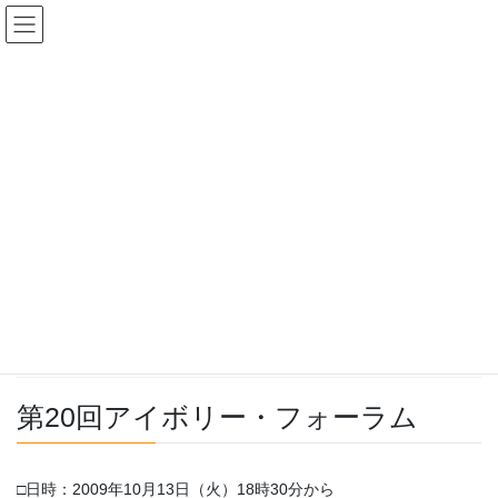
コ
ナ
豊中まちづくり研究所
ン
ビ
テ
ゲ
ン
ー
豊中まちづくりフォーラム
ツ
シ
へ
ョ
ス
ン
HOME
豊中まちづくりフォーラム
キ
に
【フォーラム：20】坂の上の雲と司馬遼太郎（2009年10月）
ッ
移
プ
動
2009年10月13日
豊中まちづくりフォーラム
【フォーラム：20】坂の上の雲と
司馬遼太郎（2009年10月）
第20回アイボリー・フォーラム
□日時：2009年10月13日（火）18時30分から