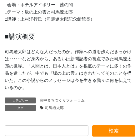
□会場：ホテルアイボリー 茜の間
□テーマ：坂の上の雲と司馬遼太郎
□講師：上村洋行氏（司馬遼太郎記念館館長）
■講演概要
司馬遼太郎はどんな人だったのか。作家への道を歩んだきっかけ
は･･････など身内から、あるいは新聞記者の視点でみた司馬遼太
郎の世界。「人間とは、日本人とは」を根底のテーマに多くの作
品を遺したが、中でも『坂の上の雲』はきわだってそのことを描
いた。この小説からのメッセージは今を生きる我々に何を伝えて
いるのか。
豊中まちづくりフォーラム
カテゴリー
司馬遼太郎
タグ