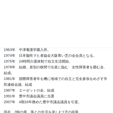
□日時：2008年11月10日（月）18時30分から
□会場：ホテルアイボリー 茜の間
□テーマ：私が議員になった時：なんでやねん
□講師：入部香代子氏（元豊中市議会議員）
■講演概要・講師プロフィール
1950年 大阪府寝屋川市生まれ。
1963年 中津養護学園入所。
1974年 日本脳性マヒ者協会大阪青い芝の会会員となる。
1975年 24時間介護体制で自立生活開始。
1978年 結婚。差別の狭間で出産に臨む 女性障害者を囲む会、
結成。
1981年 国際障害者年を機に地域での自立と完全参加をめざす市
民連絡会議、結成
1987年 エーゼットの会、結成
1991年 豊中市議会議員に当選
2007年 4期16年務めた豊中市議会議員を引退。
現在、2時の母。孫との生活を楽しむ1児の祖母。