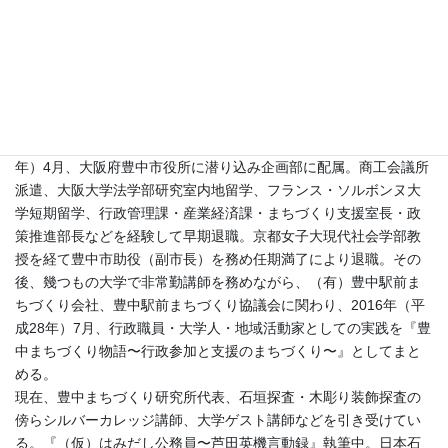
■講師プロフィール
1944年（昭和19年）7⽉、軍需物資を大陸に輸送する京都府舞鶴
市の国鉄官舎で⽣れて6か⽉間滞在。その後、福知山鉄道管理局内
の京都府・兵庫県内の国鉄官舎を転々とする。1968年（昭和43
年）4⽉、⼤阪府豊中市役所に潜り込み企画部に配属。商⼯会議所
派遣、⼤阪⼤学法学部研究室内地留学、フランス・ソルボンヌ⼤
学短期留学、⾏政管理課・産業経済課・まちづくり⽀援室長・政
策推進部長などを経験して早期退職。京都⼥⼦⼤現代社会学部教
授を経て豊中市助役（副市⻑）を務め任期満了により退職。その
後、幾つもの⼤学で⾮常勤講師を務めながら、（有）豊中駅前ま
ちづくり会社、豊中駅前まちづくり協議会に関わり、2016年（平
成28年）7⽉、⾏政職員・⼤学⼈・地域活動家としての実践を『豊
中まちづくり物語〜⾏政参加と⽀援のまちづくり〜』としてまと
める。
現在、豊中まちづくり研究所代表、⽯垣探査・⽊彫り装飾探査の
傍らシルバーカレッジ講師、⼤学ゲスト講師などを引き受けてい
る。『（仮）はみだし公務員〜芦⽥英機⾔動録』執筆中。⽇本⽯