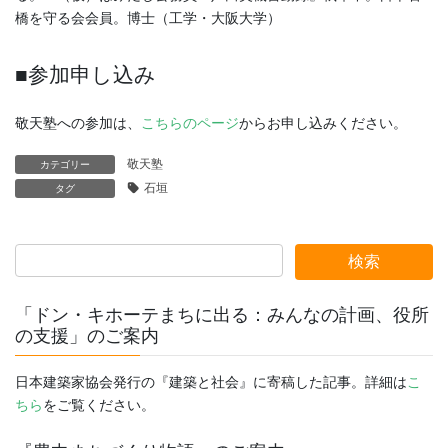
橋を守る会会員。博⼠（⼯学・⼤阪⼤学）
■参加申し込み
敬天塾への参加は、
こちらのページ
からお申し込みください。
敬天塾
カテゴリー
石垣
タグ
「ドン・キホーテまちに出る：みんなの計画、役所
の支援」のご案内
日本建築家協会発行の『建築と社会』に寄稿した記事。詳細は
こ
ちら
をご覧ください。