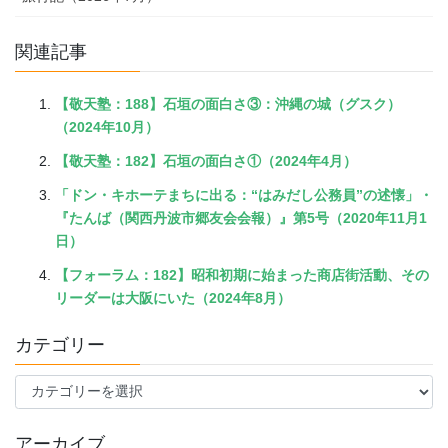
関連記事
【敬天塾：188】石垣の面白さ③：沖縄の城（グスク）
（2024年10月）
【敬天塾：182】石垣の面白さ①（2024年4月）
「ドン・キホーテまちに出る：“はみだし公務員”の述懐」・
『たんば（関西丹波市郷友会会報）』第5号（2020年11月1
日）
【フォーラム：182】昭和初期に始まった商店街活動、その
リーダーは大阪にいた（2024年8月）
カテゴリー
カ
テ
ゴ
アーカイブ
リ