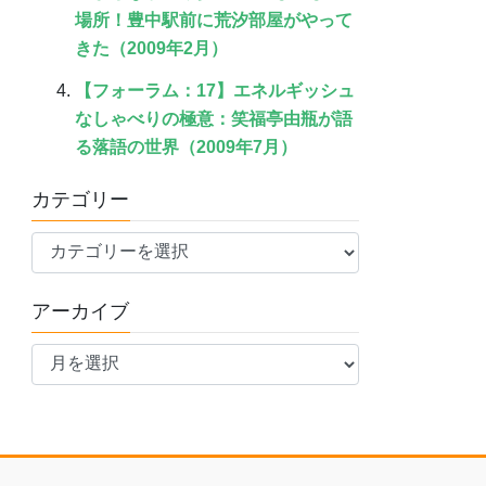
場所！豊中駅前に荒汐部屋がやって
きた（2009年2月）
【フォーラム：17】エネルギッシュ
なしゃべりの極意：笑福亭由瓶が語
る落語の世界（2009年7月）
カテゴリー
カ
テ
ゴ
アーカイブ
リ
ア
ー
ー
カ
イ
ブ