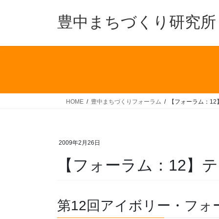
コ
ナ
ン
ビ
豊中まちづくり研究所
テ
ゲ
ン
ー
ツ
シ
へ
ョ
ス
ン
キ
に
ッ
移
HOME
豊中まちづくりフォーラム
【フォーラム：12
プ
動
2009年2月26日
【フォーラム：12】テ
第12回アイボリー・フォ