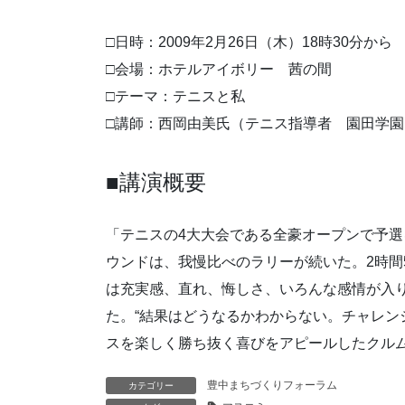
□日時：2009年2月26日（木）18時30分から
□会場：ホテルアイボリー 茜の間
□テーマ：テニスと私
□講師：西岡由美氏（テニス指導者 園田学
■講演概要
「テニスの4大大会である全豪オープンで予選
ウンドは、我慢比べのラリーが続いた。2時間
は充実感、直れ、悔しさ、いろんな感情が入
た。“結果はどうなるかわからない。チャレン
スを楽しく勝ち抜く喜びをアピールしたクル
豊中まちづくりフォーラム
カテゴリー