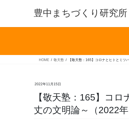
コ
ナ
ン
ビ
豊中まちづくり研究所
テ
ゲ
ン
ー
ツ
シ
へ
ョ
ス
ン
キ
に
ッ
移
HOME
敬天塾
【敬天塾：165】コロナとヒトとミツバ
プ
動
2022年11月15日
【敬天塾：165】コ
丈の文明論～（2022年