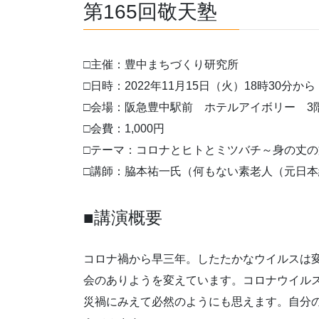
第165回敬天塾
□主催：豊中まちづくり研究所
□日時：2022年11月15日（火）18時30分から
□会場：阪急豊中駅前 ホテルアイボリー 3
□会費：1,000円
□テーマ：コロナとヒトとミツバチ～身の丈の
□講師：脇本祐一氏（何もない素老人（元日
■講演概要
コロナ禍から早三年。したたかなウイルスは
会のありようを変えています。コロナウイル
災禍にみえて必然のようにも思えます。自分