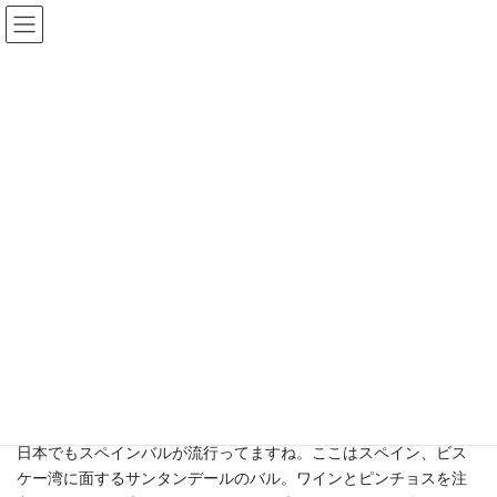
コ
ナ
豊中まちづくり研究所
ン
ビ
テ
ゲ
ン
ー
海外まち事情
ツ
シ
へ
ョ
ス
ン
HOME
コラム
海外まち事情
キ
に
【海外まち事情：67】スペインのピンチョスは大きいぞ（2018年8月）
ッ
移
プ
動
2018年8月1日
海外まち事情
【海外まち事情：67】スペインの
ピンチョスは大きいぞ（2018年8
月）
日本でもスペインバルが流行ってますね。ここはスペイン、ビス
ケー湾に面するサンタンデールのバル。ワインとピンチョスを注