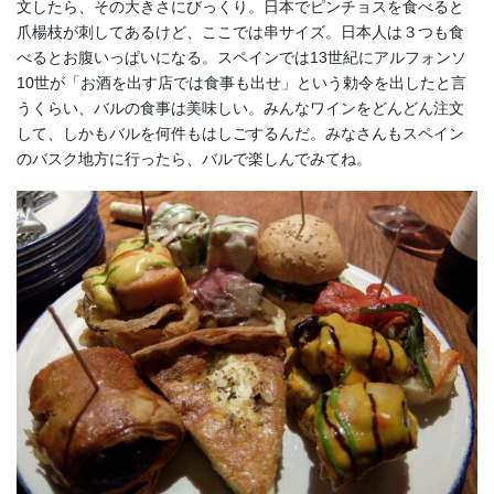
文したら、その大きさにびっくり。日本でピンチョスを食べると
爪楊枝が刺してあるけど、ここでは串サイズ。日本人は３つも食
べるとお腹いっぱいになる。スペインでは13世紀にアルフォンソ
10世が「お酒を出す店では食事も出せ」という勅令を出したと言
うくらい、バルの食事は美味しい。みんなワインをどんどん注文
して、しかもバルを何件もはしごするんだ。みなさんもスペイン
のバスク地方に行ったら、バルで楽しんでみてね。