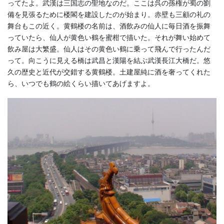
ってたよ。武漢は三国志の聖地なのだ。ここは呉の孫権が蜀の劉
備を見張るために楼閣を建設したのが始まり。赤壁も三顧の礼の
舞台もこの近く。黄鶴楼の名前は、酒飲みの仙人に毎日酒を振舞
っていたら、仙人が黄色い鶴を蜜柑で描いた。それが舞い始めて
飲み屋は大繁盛。仙人はその黄色い鶴に乗って飛んで行ったんだ
って。向こうに見える橋は武昌と漢陽を結ぶ武漢長江大橋だ。悠
久の歴史と近代が交錯する黄鶴楼。土建屋純に酒を奢ってくれた
ら、いつでも鶴の絵くらい描いてあげますよ。