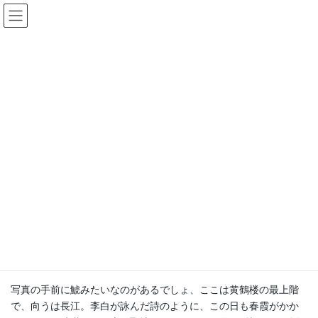
コ
ナ
豊中まちづくり研究所
ン
ビ
テ
ゲ
ン
ー
海外まち事情
ツ
シ
へ
ョ
ス
ン
HOME
コラム
海外まち事情
キ
に
【海外まち事情：45】黄鶴楼から見る長江は三国志の舞台（2017年5月）
ッ
移
プ
動
2017年5月15日
海外まち事情
【海外まち事情：45】黄鶴楼から
見る長江は三国志の舞台（2017年5
月）
写真の手前に鯱みたいなのがあるでしょ、ここは黄鶴楼の最上階
で、向うは長江。李白が詠んだ詩のように、この日も春霞がかか