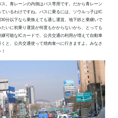
バス。青レーンの内側はバス専用です。だから青レーン
ているわけですね。バスに乗るには、ソウルっ子はIC
時間30分以下なら乗換えても通し運賃。地下鉄と乗継いで
みたいに初乗り運賃が何度もかからないから、とっても
継可能なICカードで、公共交通の利用が増えて自動車
行くと、公共交通使って焼肉食べに行きますよ。みなさ
ン！