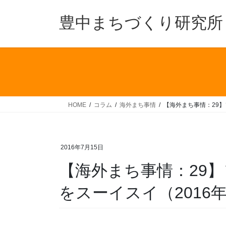
コ
ナ
ン
ビ
豊中まちづくり研究所
テ
ゲ
ン
ー
ツ
シ
へ
ョ
ス
ン
キ
に
ッ
移
HOME
コラム
海外まち事情
【海外まち事情：29】
プ
動
2016年7月15日
【海外まち事情：29
をスーイスイ（2016