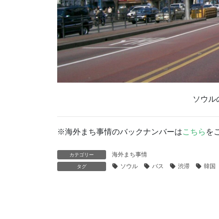
ソウル
※海外まち事情のバックナンバーは
こちら
を
海外まち事情
カテゴリー
ソウル
バス
渋滞
韓国
タグ