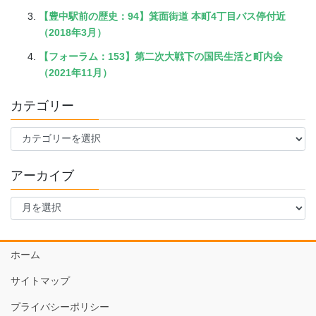
【豊中駅前の歴史：94】箕面街道 本町4丁目バス停付近
（2018年3月）
【フォーラム：153】第二次大戦下の国民生活と町内会
（2021年11月）
カテゴリー
カ
テ
ゴ
アーカイブ
リ
ー
ア
ー
カ
イ
ホーム
ブ
サイトマップ
プライバシーポリシー