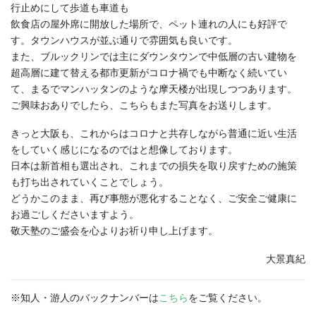
行止めにして歩道も車道も
飲食店の屋外席に開放した場所で、ペット連れの人にも好評で
す。タウンハウスが並ぶ通りで雰囲気も良いです。
また、ブルックリンでは主にダウンタウンで中低層の古い建物を
超高層に建て替える都市更新がコロナ禍でも中断なく続いてい
て、まるでマンハッタンのような摩天楼が出現しつつあります。
ご興味おありでしたら、こちらもまた写真をお送りします。
きっと大阪も、これからはコロナと共存しながら普通に近い生活
をしていく感じになるのではと想像しております。
日本は新首相も選出され、これまでの損失を取り戻すための施策
も打ち出されていくことでしょう。
どうかこのまま、再び事態が悪化することなく、ご安全ご健康に
お過ごしくださいますよう。
敬天塾のご盛会を心よりお祈り申し上げます。
大景真紀
※知人・游人のバックナンバーは
こちら
をご覧ください。