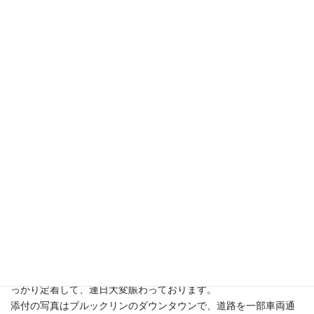
お世話になっております。敬天塾の再開のお知らせをありがとう
ございました。
大阪、ようやく緊急事態宣言が解除となり、少しずつ皆様のご不
自由も少なくなってきたのではと拝察しております。
もうすぐ銀杏の黄色が美しくなる季節ですね。
おかげさまで、私も家族も元気で過ごしております。
その後、ニューヨーク市は予防の基本はほぼ変わらず、公共交通
や屋内施設利用の際は、義務に近いマスクの着用やワクチン接種
カードの提示なども続いておりますが、9月に公立学校と屋内型の
エンターテインメントが再開して以降は、街中の雰囲気がとても
明るく活気付いてきたことが肌で感じられます。飲食店の救済策
として始まった歩道や車道の一部を利用した飲食店の屋外席はす
っかり定着して、連日大変賑わっております。
添付の写真はブルックリンのダウンタウンで、道路を一部車両通