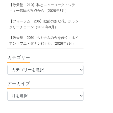
【敬天塾：210】私とニューヨーク・シテ
ィ：一庶民の視点から（2026年8月）
【フォーラム：206】戦前のあだ花、ボラン
タリーチェーン（2026年8月）
【敬天塾：209】ベトナムの今を歩く：ホイ
アン・フエ・ダナン旅行記（2026年7月）
カテゴリー
カ
テ
ゴ
アーカイブ
リ
ア
ー
ー
カ
イ