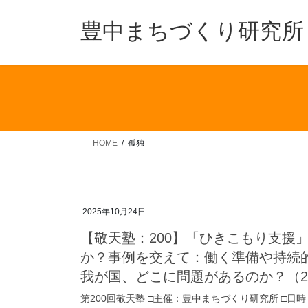
コ
ナ
ン
ビ
豊中まちづくり研究所
テ
ゲ
ン
ー
ツ
シ
へ
ョ
ス
ン
キ
に
ッ
移
HOME
孤独
プ
動
2025年10月24日
【敬天塾：200】「ひきこもり支援
か？事例を交えて：働く準備や持続
我が国、どこに問題があるのか？（20
第200回敬天塾 □主催：豊中まちづくり研究所 □日時