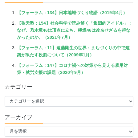
【フォーラム：134】日本地域づくり物語（2019年4月）
【敬天塾：154】社会科学で読み解く「集団的アイドル」：
なぜ、乃木坂46は頂点に立ち、欅坂46は改名せざるを得な
かったのか。（2021年7月）
【フォーラム：11】遠藤剛生の世界：まちづくりの中で建
築が果たす役割について（2009年1月）
【フォーラム：147】コロナ禍への対策から見える雇用対
策・就労支援の課題（2020年9月）
カテゴリー
カ
テ
ゴ
アーカイブ
リ
ー
ア
ー