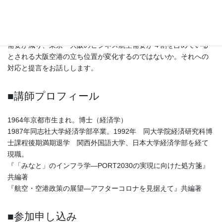
いるのではないでしょうか。
関西に目を転じると、コロナ禍が関西３空港にどのような影響を
もたらしたのか。なかでも、オンライン会議の浸透によって出張
需要が減り、東京—大阪のビジネス航空需要が４割を占めている
とされる大阪空港の立ち位置が変化するのではないか。それへの
対応と提言をお話しします。
■講師プロフィール
1964年京都市生まれ。博士（経済学）
1987年同志社大学経済学部卒業。1992年 同大学院経済研究科博
士課程後期満期退学 関西外国語大学、日本大学経済学部を経て
現職。
『「みなと」のインフラ学―PORT2030の実現に向けた処方箋』
共編著
『航空・空港政策の展望―アフターコロナを見据えて』共編著
■参加申し込み