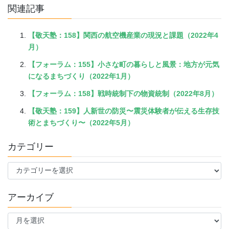
関連記事
【敬天塾：158】関西の航空機産業の現況と課題（2022年4
月）
【フォーラム：155】小さな町の暮らしと風景：地方が元気
になるまちづくり（2022年1月）
【フォーラム：158】戦時統制下の物資統制（2022年8月）
【敬天塾：159】人新世の防災〜震災体験者が伝える生存技
術とまちづくり〜（2022年5月）
カテゴリー
カ
テ
ゴ
アーカイブ
リ
ー
ア
ー