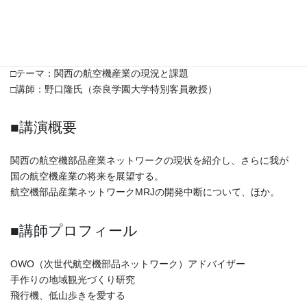
□日時：2022年1月20日（木）18時30分から
□会場：阪急豊中駅前 ホテルアイボリー 3階 オーキッドホー
ル
□会費：1,000円
□テーマ：関西の航空機産業の現況と課題
□講師：野口隆氏（奈良学園大学特別客員教授）
■講演概要
関西の航空機部品産業ネットワークの現状を紹介し、さらに我が
国の航空機産業の将来を展望する。
航空機部品産業ネットワークMRJの開発中断について、ほか。
■講師プロフィール
OWO（次世代航空機部品ネットワーク）アドバイザー
手作りの地域観光づくり研究
飛行機、低山歩きを愛する