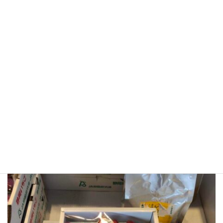
どだから、なんと5000円以上もしてる！ それでもどんどん売れ
ていくんだ。日本の空港でもメロンやイチゴなどのフルーツを販
売してることがあるけど、品質の良い日本のフルーツは海外で大
人気なんだ。お酒を飲まないイスラム教徒の多い中東では甘いメ
ロンは大人気だけど、千歳空港で夕張メロンを爆買いしてた外国
人がいたよ。コロナも早くおさまって、外国人の方においしい日
本のフルーツを楽しんでもらいたいですね。