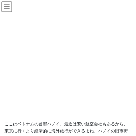
コ
ナ
豊中まちづくり研究所
ン
ビ
テ
ゲ
ン
ー
海外まち事情
ツ
シ
へ
ョ
ス
ン
HOME
コラム
海外まち事情
キ
に
【海外まち事情：77】ハノイの路上ビアガーデンはスリル満点（2019年6月）
ッ
移
プ
動
2019年6月1日
海外まち事情
【海外まち事情：77】ハノイの路
上ビアガーデンはスリル満点
（2019年6月）
ここはベトナムの首都ハノイ。最近は安い航空会社もあるから、
東京に行くより経済的に海外旅行ができるよね。ハノイの旧市街