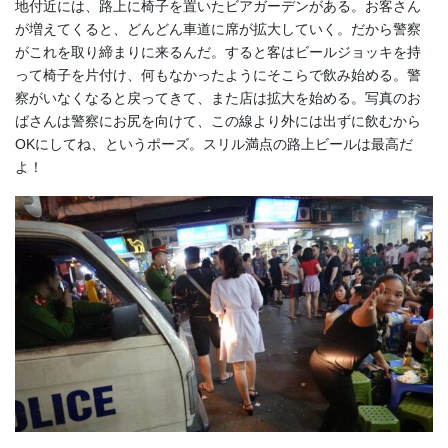
地付近には、路上に椅子を置いたビアガーデンがある。お客さん
が増えてくると、どんどん車道に席が拡大していく。だから警察
がこれを取り締まりに来るんだ。すると客はビールジョッキを持
って椅子を片付け、何もなかったようにそこらで飲み始める。警
察がいなくなると戻ってきて、また店は拡大を始める。写真のお
ばさんは警察にお尻を向けて、この線より外には出ずに飲むから
OKにしてね、というポーズ。スリル満点の路上ビールは最高だ
よ！