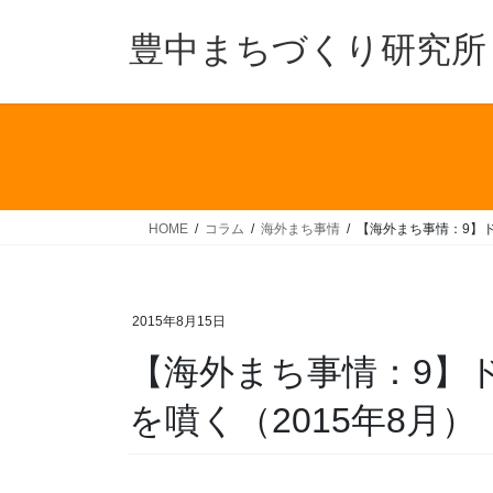
コ
ナ
ン
ビ
豊中まちづくり研究所
テ
ゲ
ン
ー
ツ
シ
へ
ョ
ス
ン
キ
に
ッ
移
HOME
コラム
海外まち事情
【海外まち事情：9】ド
プ
動
2015年8月15日
【海外まち事情：9】
を噴く（2015年8月）