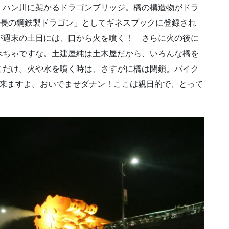
。ハン川に架かるドラゴンブリッジ。橋の構造物がドラ
最長の鋼鉄製ドラゴン」としてギネスブックに登録され
が週末の土日には、口から火を噴く！ さらに火の後に
べちゃですな。土建屋純は土木屋だから、いろんな橋を
こだけ。火や水を噴く時は、さすがに橋は閉鎖。バイク
も来ますよ。おいでませダナン！ここは親日的で、とって