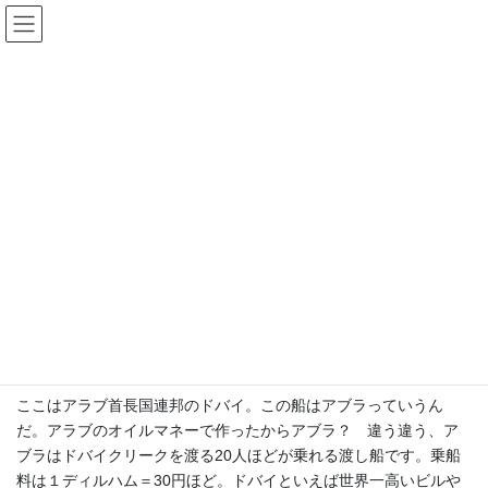
コ
ナ
豊中まちづくり研究所
ン
ビ
テ
ゲ
ン
ー
海外まち事情
ツ
シ
へ
ョ
ス
ン
HOME
コラム
海外まち事情
キ
に
【海外まち事情：62】アラブのアブラ（2018年3月）
ッ
移
プ
動
2018年3月15日
海外まち事情
【海外まち事情：62】アラブのア
ブラ（2018年3月）
ここはアラブ首長国連邦のドバイ。この船はアブラっていうん
だ。アラブのオイルマネーで作ったからアブラ？ 違う違う、ア
ブラはドバイクリークを渡る20人ほどが乗れる渡し船です。乗船
料は１ディルハム＝30円ほど。ドバイといえば世界一高いビルや