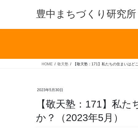
コ
ナ
ン
ビ
豊中まちづくり研究所
テ
ゲ
ン
ー
ツ
シ
へ
ョ
ス
ン
キ
に
ッ
移
HOME
敬天塾
【敬天塾：171】私たちの住まいはどこ
プ
動
2023年5月30日
【敬天塾：171】私
か？（2023年5月）