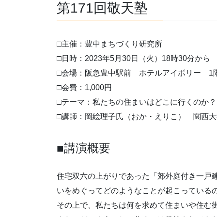
第171回敬天塾
□主催：豊中まちづくり研究所
□日時：2023年5月30日（火）18時30分から
□会場：阪急豊中駅前 ホテルアイボリー 1
□会費：1,000円
□テーマ：私たちの住まいはどこに行くのか？
□講師：岡絵理子氏（おか・えりこ） 関西
■講演概要
住宅双六の上がりであった「郊外庭付き一戸
いをめぐってどのようなことが起こっている
その上で、私たちは何を求めて住まいや住む