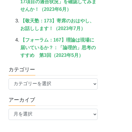
17項目の適合状況」を確認してみま
せんか！（2023年6月）
【敬天塾：173】寄席のおはやし、
お話しします！（2023年7月）
【フォーラム：167】理論は現場に
届いているか？：「論理的」思考の
すすめ 第3回（2023年5月）
カテゴリー
カ
テ
ゴ
アーカイブ
リ
ア
ー
ー
カ
イ