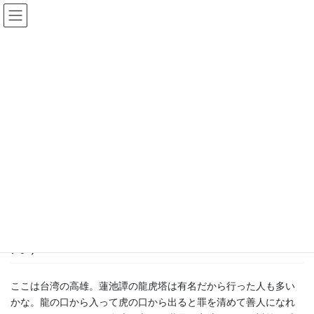
コ
ナ
豊中まちづくり研究所
ン
ビ
テ
ゲ
ン
ー
海外まち事情
ツ
シ
へ
ョ
ス
ン
HOME
コラム
海外まち事情
キ
に
【海外まち事情：87】龍虎塔は龍から入って虎から出る（2020年5月）
ッ
移
プ
動
2020年6月1日
海外まち事情
【海外まち事情：87】龍虎塔は龍
から入って虎から出る（2020年5
月）
ここは台湾の高雄。蓮池譚の龍虎塔は有名だから行った人も多い
かな。龍の口から入って虎の口から出ると罪を清めて善人になれ