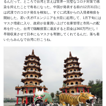
るんだって。ところで台湾と言えば世界一完璧なコロナ対策で感
染を抑えたことで有名になった。中国が発表する前の12月31日に
は武漢でのコロナ発生を検知し、すぐに武漢からの入境者検疫を
開始した。若い天才ITエンジニアを大臣に起用して、1月下旬には
マスク増産に入り、政府が全量買い上げて在庫管理と市民への配
布を行った。台湾で隔離措置に違反すると罰金は360万円だし！
早期収束させて日本にもマスクを寄贈してくれてるんだ。落ち着
いたらみんなで台湾に行こうね。